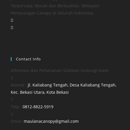
Terpercaya, Murah dan Berkualitas. Melayani
Pemasangan Canopy di Seluruh Indonesia.
Opens
in
Opens
a
in
new
a
tab
new
tab
Contact Info
Informasi dan Pemesanan Silahkan Hubungi Kami
Alamat :
Jl. Kaliabang Tengah, Desa Kaliabang Tengah,
Opens
Kec. Bekasi Utara, Kota Bekasi
in
Opens
a
Telp. :
0812-8822-5919
in
new
your
tab
Opens
Email :
maulanacanopy@gmail.com
application
in