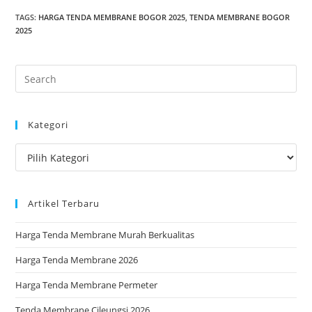
TAGS
:
HARGA TENDA MEMBRANE BOGOR 2025
,
TENDA MEMBRANE BOGOR
2025
Pre
Es
to
Kategori
clo
the
Kategori
sea
pan
Artikel Terbaru
Harga Tenda Membrane Murah Berkualitas
Harga Tenda Membrane 2026
Harga Tenda Membrane Permeter
Tenda Membrane Cileungsi 2026