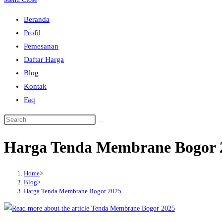
to
Beranda
close
Profil
the
Pemesanan
search
Daftar Harga
panel.
Blog
Kontak
Faq
Search
this
Harga Tenda Membrane Bogor 
website
Home
>
Blog
>
Harga Tenda Membrane Bogor 2025