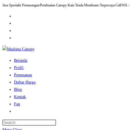
Jasa Spesialis Pemasangan/Pembuatan Canopy Kain Tenda Membrane Terpercaya Call/WA :
Skip
to
content
Beranda
Profil
Pemesanan
Daftar Harga
Blog
Kontak
Faq
Toggle
website
Press
search
Escape
Menu
Close