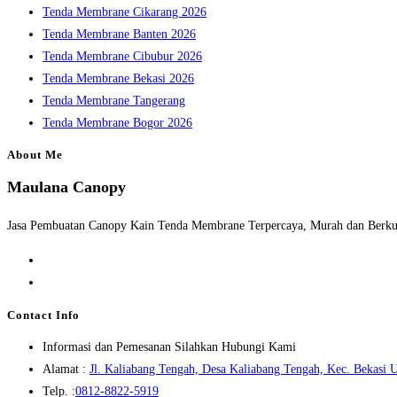
Tenda Membrane Cikarang 2026
Tenda Membrane Banten 2026
Tenda Membrane Cibubur 2026
Tenda Membrane Bekasi 2026
Tenda Membrane Tangerang
Tenda Membrane Bogor 2026
About Me
Maulana Canopy
Jasa Pembuatan Canopy Kain Tenda Membrane Terpercaya, Murah dan Berkua
Opens
in
Opens
a
in
Contact Info
new
a
Informasi dan Pemesanan Silahkan Hubungi Kami
tab
new
Alamat :
Jl. Kaliabang Tengah, Desa Kaliabang Tengah, Kec. Bekasi U
tab
Opens
Telp. :
0812-8822-5919