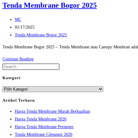
Tenda Membrane Bogor 2025
Post
MC
author:
Post
01/17/2025
published:
Post
Tenda Membrane Bogor 2025
category:
Tenda Membrane Bogor 2025 – Tenda Membrane atau Canopy Membran adalah 
Tenda
Continue Reading
Membrane
Press
Bogor
Escape
Kategori
2025
to
Kategori
close
the
Artikel Terbaru
search
Harga Tenda Membrane Murah Berkualitas
panel.
Harga Tenda Membrane 2026
Harga Tenda Membrane Permeter
Tenda Membrane Cileungsi 2026