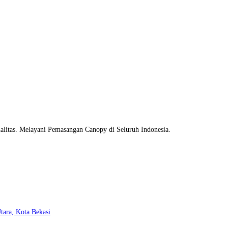
litas. Melayani Pemasangan Canopy di Seluruh Indonesia.
Opens
tara, Kota Bekasi
in