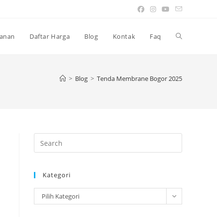
Toggle
anan
Daftar Harga
Blog
Kontak
Faq
website
>
Blog
>
Tenda Membrane Bogor 2025
search
Press
Escape
to
Kategori
close
the
Kategori
Pilih Kategori
search
panel.