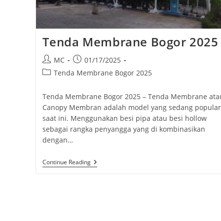
Tenda Membrane Bogor 2025
Post
Post
MC
01/17/2025
author:
published:
Post
Tenda Membrane Bogor 2025
category:
Tenda Membrane Bogor 2025 – Tenda Membrane ata
Canopy Membran adalah model yang sedang popular
saat ini. Menggunakan besi pipa atau besi hollow
sebagai rangka penyangga yang di kombinasikan
dengan…
Tenda
Continue Reading
Membrane
Bogor
2025