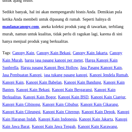
untuk ajang bisnis.
Sedikit banyak, hal ini akan mempengaruhi bisnis Anda. Demikian pula
ketika Anda membeli untuk dipasang di rumah. Seperti halnya di
maulanacanopy.com
, aneka koleksi produk yang di tawarkan, terbilang
murah, namun untuk kualitas, tidak perlu di ragukan lagi, karena di sini
hanya menjual produk yang berkualitas.
Tags
:
Canopy Kain
,
Canopy Kain Bekasi
,
Canopy Kain Jakarta
,
Canopy
Kain Murah
,
harga jasa pasang kanopi per meter
,
Harga Kanopi Kain
Sunbrella
,
Harga pasang Kanopi Besi Hollow
,
Jasa Pasang Kanopi Kain
,
Jasa Pembuatan Kanopi
,
jasa tukang pasang kanopi
,
Kanopi Jendela Rumah
,
Kanopi Kain
,
Kanopi Kain Babelan
,
Kanopi Kain Bandung
,
Kanopi Kain
Banten
,
Kanopi Kain Bekasi
,
Kanopi Kain Bergaransi
,
Kanopi Kain
Berkualitas
,
Kanopi Kain Bogor
,
Kanopi Kain BSD
,
Kanopi Kain Cianjur
,
Kanopi Kain Cibinong
,
Kanopi Kain Cibubur
,
Kanopi Kain Cikarang
,
Kanopi Kain Cileungsi
,
Kanopi Kain Citereup
,
Kanopi Kain Depok
,
Kanopi
Kain Harapan Indah
,
Kanopi Kain Indonesia
,
Kanopi Kain Jakarta
,
Kanopi
Kain Jawa Barat
,
Kanopi Kain Jawa Tengah
,
Kanopi Kain Karawang
,