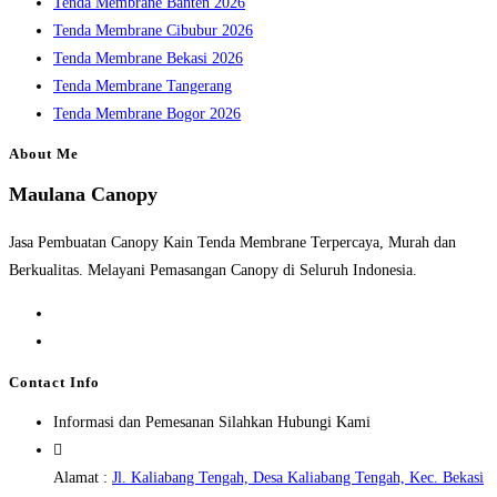
Tenda Membrane Banten 2026
Tenda Membrane Cibubur 2026
Tenda Membrane Bekasi 2026
Tenda Membrane Tangerang
Tenda Membrane Bogor 2026
About Me
Maulana Canopy
Jasa Pembuatan Canopy Kain Tenda Membrane Terpercaya, Murah dan
Berkualitas. Melayani Pemasangan Canopy di Seluruh Indonesia.
Opens
in
Opens
a
in
Contact Info
new
a
Informasi dan Pemesanan Silahkan Hubungi Kami
tab
new
tab
Alamat :
Jl. Kaliabang Tengah, Desa Kaliabang Tengah, Kec. Bekasi