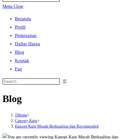
search
Escape
Menu
Close
to
Beranda
close
Profil
the
Pemesanan
search
Daftar Harga
panel.
Blog
Kontak
Faq
Search
this
Blog
website
Home
>
Canopy Kain
>
Kanopi Kain Murah Berkualitas dan Recomended