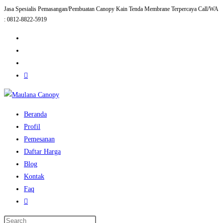
Jasa Spesialis Pemasangan/Pembuatan Canopy Kain Tenda Membrane Terpercaya Call/WA
Skip
: 0812-8822-5919
to
content
Beranda
Profil
Pemesanan
Daftar Harga
Blog
Kontak
Faq
Toggle
website
Press