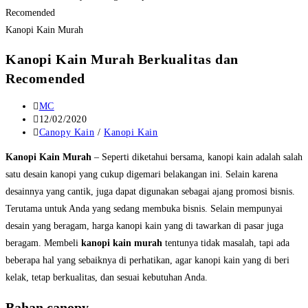
Kanopi Kain Murah
Kanopi Kain Murah Berkualitas dan
Recomended
Post
MC
author:
Post
12/02/2020
published:
Post
Canopy Kain
/
Kanopi Kain
category:
Kanopi Kain Murah
– Seperti diketahui bersama, kanopi kain adalah salah
satu desain kanopi yang cukup digemari belakangan ini. Selain karena
desainnya yang cantik, juga dapat digunakan sebagai ajang promosi bisnis.
Terutama untuk Anda yang sedang membuka bisnis. Selain mempunyai
desain yang beragam, harga kanopi kain yang di tawarkan di pasar juga
beragam. Membeli
kanopi kain murah
tentunya tidak masalah, tapi ada
beberapa hal yang sebaiknya di perhatikan, agar kanopi kain yang di beri
kelak, tetap berkualitas, dan sesuai kebutuhan Anda.
Bahan canopy