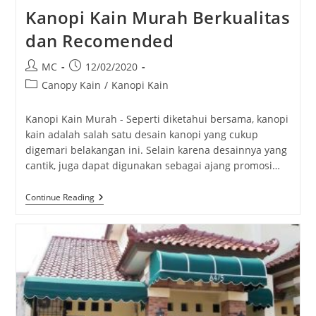
Kanopi Kain Murah Berkualitas
dan Recomended
Post
Post
MC
12/02/2020
author:
published:
Post
Canopy Kain
/
Kanopi Kain
category:
Kanopi Kain Murah - Seperti diketahui bersama, kanopi
kain adalah salah satu desain kanopi yang cukup
digemari belakangan ini. Selain karena desainnya yang
cantik, juga dapat digunakan sebagai ajang promosi…
Kanopi
Continue Reading
Kain
Murah
Berkualitas
Dan
Recomended