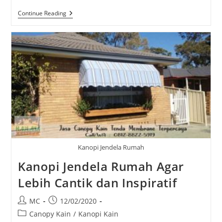
Jasa
Continue Reading
Pembuatan
Kanopi
Yang
Profesional
Kanopi Jendela Rumah
Kanopi Jendela Rumah Agar
Lebih Cantik dan Inspiratif
Post
Post
MC
12/02/2020
author:
published:
Post
Canopy Kain
/
Kanopi Kain