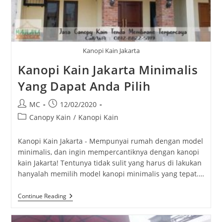
Kanopi Kain Jakarta
Kanopi Kain Jakarta Minimalis
Yang Dapat Anda Pilih
Post
Post
MC
12/02/2020
author:
published:
Post
Canopy Kain
/
Kanopi Kain
category:
Kanopi Kain Jakarta - Mempunyai rumah dengan model
minimalis, dan ingin mempercantiknya dengan kanopi
kain Jakarta! Tentunya tidak sulit yang harus di lakukan
hanyalah memilih model kanopi minimalis yang tepat.…
Kanopi
Continue Reading
Kain
Jakarta
Minimalis