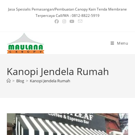
Skip
Jasa Spesialis Pemasangan/Pembuatan Canopy Kain Tenda Membrane
to
Terpercaya Call/WA : 0812-8822-5919
content
Menu
Kanopi Jendela Rumah
>
Blog
>
Kanopi Jendela Rumah