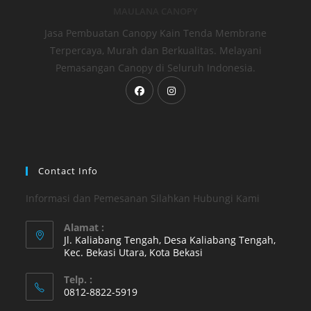
MAULANA CANOPY
Jasa Pembuatan Canopy Kain Tenda Membrane
Terpercaya, Murah dan Berkualitas. Melayani
Pemasangan Canopy di Seluruh Indonesia.
Opens
Opens
in
in
a
a
new
new
tab
tab
Contact Info
Informasi dan Pemesanan Silahkan Hubungi Kami
Alamat :
Jl. Kaliabang Tengah, Desa Kaliabang Tengah,
Kec. Bekasi Utara, Kota Bekasi
Opens
Telp. :
in
0812-8822-5919
a
Opens