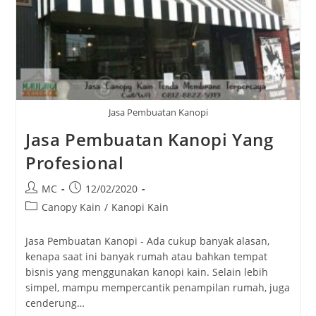
Jasa Pembuatan Kanopi
Jasa Pembuatan Kanopi Yang
Profesional
Post
Post
MC
12/02/2020
author:
published:
Post
Canopy Kain
/
Kanopi Kain
category:
Jasa Pembuatan Kanopi - Ada cukup banyak alasan,
kenapa saat ini banyak rumah atau bahkan tempat
bisnis yang menggunakan kanopi kain. Selain lebih
simpel, mampu mempercantik penampilan rumah, juga
cenderung…