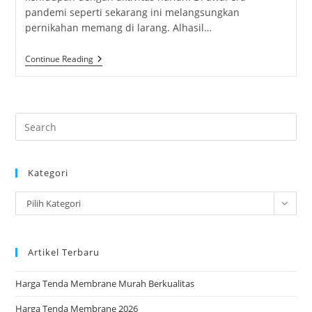
pandemi seperti sekarang ini melangsungkan
pernikahan memang di larang. Alhasil…
Kanopi
Continue Reading
Kain
Bekasi
Untuk
Berbagai
Kebutuhan
Pre
Es
to
Kategori
clo
the
Kategori
Pilih Kategori
sea
pan
Artikel Terbaru
Harga Tenda Membrane Murah Berkualitas
Harga Tenda Membrane 2026