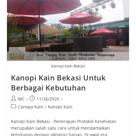
Yang
Dapat
Anda
Pilih
Kanopi Kain Bekasi
Kanopi Kain Bekasi Untuk
Berbagai Kebutuhan
Post
Post
MC
11/26/2020
author:
published:
Post
Canopy Kain
/
Kanopi Kain
category:
Kanopi Kain Bekasi - Penerapan Protokol Kesehatan
merupakan salah satu cara untuk mendamaikan
kehidupan dengan aktivitas harian. Di awal era