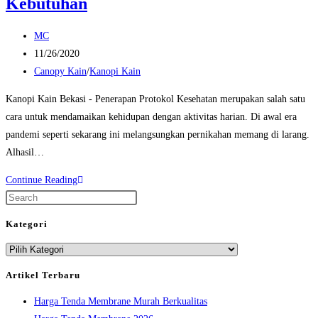
Kebutuhan
Post
MC
author:
Post
11/26/2020
published:
Post
Canopy Kain
/
Kanopi Kain
category:
Kanopi Kain Bekasi - Penerapan Protokol Kesehatan merupakan salah satu
cara untuk mendamaikan kehidupan dengan aktivitas harian. Di awal era
pandemi seperti sekarang ini melangsungkan pernikahan memang di larang.
Alhasil…
Kanopi
Continue Reading
Kain
Press
Bekasi
Escape
Kategori
Untuk
to
Kategori
Berbagai
close
Kebutuhan
the
Artikel Terbaru
search
Harga Tenda Membrane Murah Berkualitas
panel.