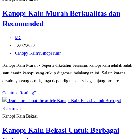
di
Kanopi Kain Murah Berkualitas dan
Maulana
Recomended
Canopy
Post
MC
author:
Post
12/02/2020
published:
Post
Canopy Kain
/
Kanopi Kain
category:
Kanopi Kain Murah - Seperti diketahui bersama, kanopi kain adalah salah
satu desain kanopi yang cukup digemari belakangan ini. Selain karena
desainnya yang cantik, juga dapat digunakan sebagai ajang promosi…
Kanopi
Continue Reading
Kain
Murah
Berkualitas
Kanopi Kain Bekasi
dan
Kanopi Kain Bekasi Untuk Berbagai
Recomended