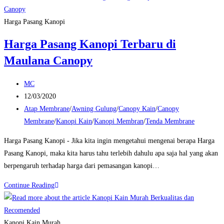
Harga Pasang Kanopi
Harga Pasang Kanopi Terbaru di
Maulana Canopy
Post
MC
author:
Post
12/03/2020
published:
Post
Atap Membrane
/
Awning Gulung
/
Canopy Kain
/
Canopy
category:
Membrane
/
Kanopi Kain
/
Kanopi Membran
/
Tenda Membrane
Harga Pasang Kanopi - Jika kita ingin mengetahui mengenai berapa Harga
Pasang Kanopi, maka kita harus tahu terlebih dahulu apa saja hal yang akan
berpengaruh terhadap harga dari pemasangan kanopi…
Harga
Continue Reading
Pasang
Kanopi
Terbaru
Kanopi Kain Murah