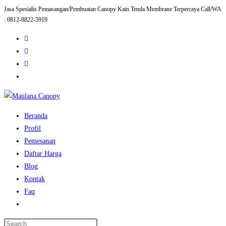
Jasa Spesialis Pemasangan/Pembuatan Canopy Kain Tenda Membrane Terpercaya Call/WA
Skip
: 0812-8822-5919
to
content
Beranda
Profil
Pemesanan
Daftar Harga
Blog
Kontak
Faq
Toggle
website
Press