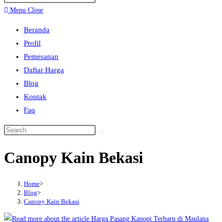
search
Escape
Menu
Close
to
Beranda
close
Profil
the
Pemesanan
search
Daftar Harga
panel.
Blog
Kontak
Faq
Search
this
Canopy Kain Bekasi
website
Home
>
Blog
>
Canopy Kain Bekasi