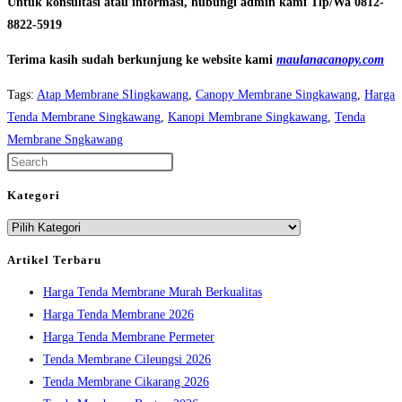
Untuk konsultasi atau informasi, hubungi admin kami Tlp/Wa 0812-
8822-5919
Terima kasih sudah berkunjung ke website kami
maulanacanopy.com
Tags
:
Atap Membrane SIingkawang
,
Canopy Membrane Singkawang
,
Harga
Tenda Membrane Singkawang
,
Kanopi Membrane Singkawang
,
Tenda
Membrane Sngkawang
Press
Escape
Kategori
to
Kategori
close
the
Artikel Terbaru
search
Harga Tenda Membrane Murah Berkualitas
panel.
Harga Tenda Membrane 2026
Harga Tenda Membrane Permeter
Tenda Membrane Cileungsi 2026
Tenda Membrane Cikarang 2026