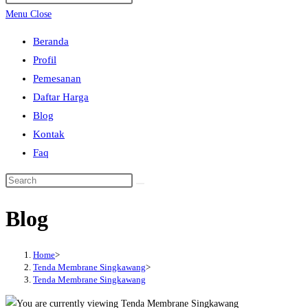
search
Escape
Menu
Close
to
Beranda
close
Profil
the
Pemesanan
search
Daftar Harga
panel.
Blog
Kontak
Faq
Search
this
Blog
website
Home
>
Tenda Membrane Singkawang
>
Tenda Membrane Singkawang