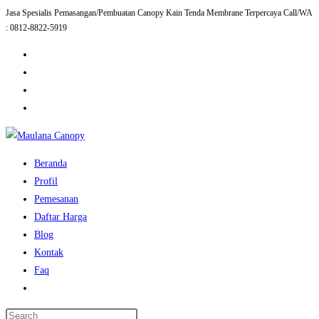
Jasa Spesialis Pemasangan/Pembuatan Canopy Kain Tenda Membrane Terpercaya Call/WA
Skip
: 0812-8822-5919
to
content
Beranda
Profil
Pemesanan
Daftar Harga
Blog
Kontak
Faq
Toggle
website
Press