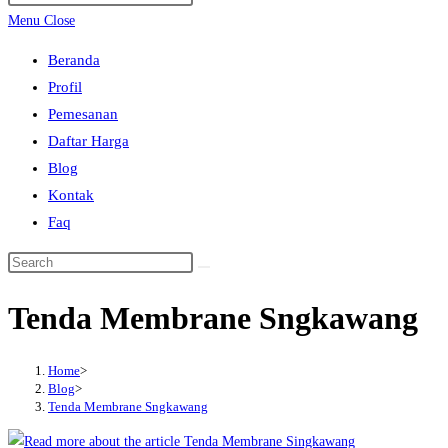
search
Escape
Menu
Close
to
Beranda
close
Profil
the
Pemesanan
search
Daftar Harga
panel.
Blog
Kontak
Faq
Search
this
Tenda Membrane Sngkawang
website
Home
>
Blog
>
Tenda Membrane Sngkawang