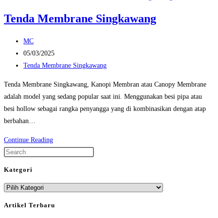
Tenda Membrane Singkawang
Post
MC
author:
Post
05/03/2025
published:
Post
Tenda Membrane Singkawang
category:
Tenda Membrane Singkawang, Kanopi Membran atau Canopy Membrane
adalah model yang sedang popular saat ini. Menggunakan besi pipa atau
besi hollow sebagai rangka penyangga yang di kombinasikan dengan atap
berbahan…
Tenda
Continue Reading
Membrane
Press
Singkawang
Escape
Kategori
to
Kategori
close
the
Artikel Terbaru
search