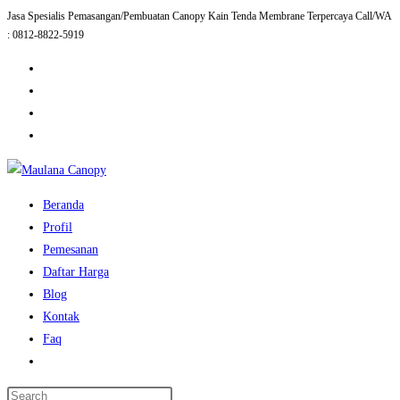
Jasa Spesialis Pemasangan/Pembuatan Canopy Kain Tenda Membrane Terpercaya Call/WA
Skip
: 0812-8822-5919
to
content
Beranda
Profil
Pemesanan
Daftar Harga
Blog
Kontak
Faq
Toggle
website
Press