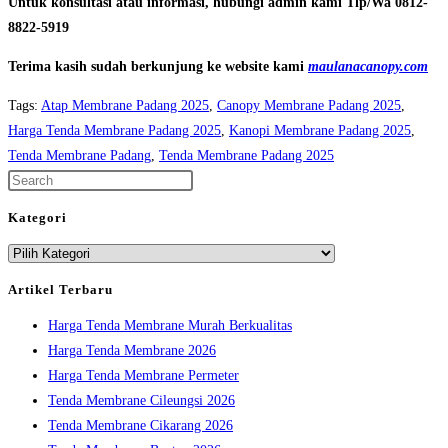
Untuk konsultasi atau informasi, hubungi admin kami Tlp/Wa 0812-
8822-5919
Terima kasih sudah berkunjung ke website kami
maulanacanopy.com
Tags
:
Atap Membrane Padang 2025
,
Canopy Membrane Padang 2025
,
Harga Tenda Membrane Padang 2025
,
Kanopi Membrane Padang 2025
,
Tenda Membrane Padang
,
Tenda Membrane Padang 2025
Press
Escape
Kategori
to
Kategori
close
the
Artikel Terbaru
search
Harga Tenda Membrane Murah Berkualitas
panel.
Harga Tenda Membrane 2026
Harga Tenda Membrane Permeter
Tenda Membrane Cileungsi 2026
Tenda Membrane Cikarang 2026