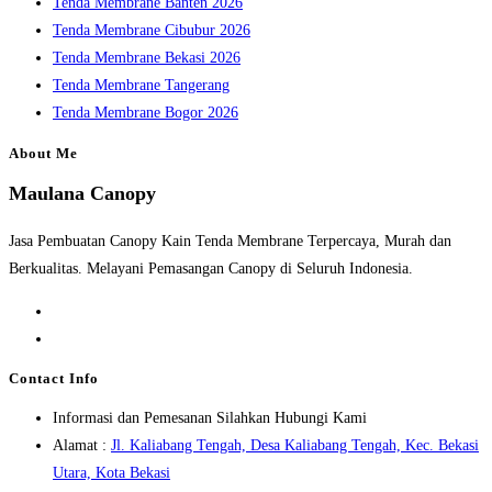
Tenda Membrane Banten 2026
Tenda Membrane Cibubur 2026
Tenda Membrane Bekasi 2026
Tenda Membrane Tangerang
Tenda Membrane Bogor 2026
About Me
Maulana Canopy
Jasa Pembuatan Canopy Kain Tenda Membrane Terpercaya, Murah dan
Berkualitas. Melayani Pemasangan Canopy di Seluruh Indonesia.
Opens
in
Opens
a
in
Contact Info
new
a
Informasi dan Pemesanan Silahkan Hubungi Kami
tab
new
Alamat :
Jl. Kaliabang Tengah, Desa Kaliabang Tengah, Kec. Bekasi
tab
Opens
Utara, Kota Bekasi