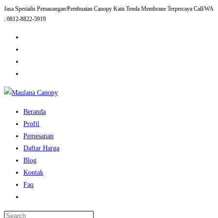
Jasa Spesialis Pemasangan/Pembuatan Canopy Kain Tenda Membrane Terpercaya Call/WA
Skip
: 0812-8822-5919
to
content
Beranda
Profil
Pemesanan
Daftar Harga
Blog
Kontak
Faq
Toggle
website
Press