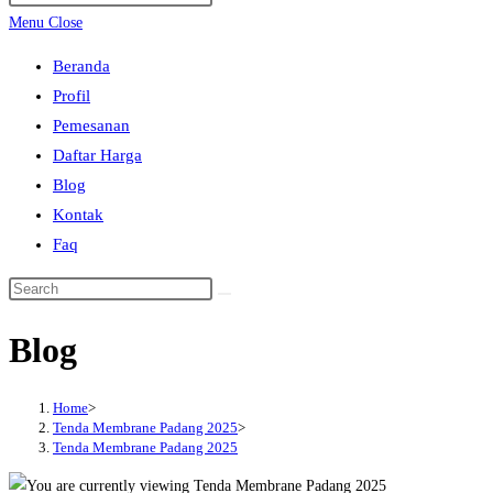
search
Escape
Menu
Close
to
Beranda
close
Profil
the
Pemesanan
search
Daftar Harga
panel.
Blog
Kontak
Faq
Search
this
Blog
website
Home
>
Tenda Membrane Padang 2025
>
Tenda Membrane Padang 2025