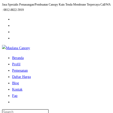
Jasa Spesialis Pemasangan/Pembuatan Canopy Kain Tenda Membrane Terpercaya Call/WA
Skip
: 0812-8822-5919
to
content
Beranda
Profil
Pemesanan
Daftar Harga
Blog
Kontak
Faq
Toggle
website
Press