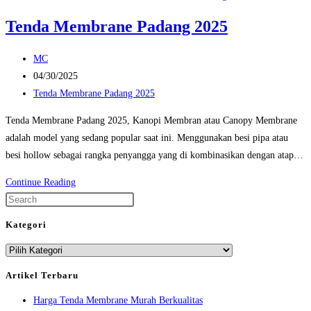
Tenda Membrane Padang 2025
Post
MC
author:
Post
04/30/2025
published:
Post
Tenda Membrane Padang 2025
category:
Tenda Membrane Padang 2025, Kanopi Membran atau Canopy Membrane
adalah model yang sedang popular saat ini. Menggunakan besi pipa atau
besi hollow sebagai rangka penyangga yang di kombinasikan dengan atap…
Tenda
Continue Reading
Membrane
Press
Padang
Escape
Kategori
2025
to
Kategori
close
the
Artikel Terbaru
search
Harga Tenda Membrane Murah Berkualitas
panel.