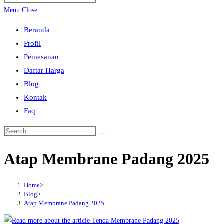
search
Escape
Menu
Close
to
Beranda
close
Profil
the
Pemesanan
search
Daftar Harga
panel.
Blog
Kontak
Faq
Search
this
Atap Membrane Padang 2025
website
Home
>
Blog
>
Atap Membrane Padang 2025