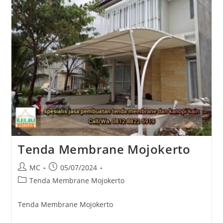
Tenda Membrane Mojokerto
Post
Post
MC
05/07/2024
author:
published:
Post
Tenda Membrane Mojokerto
category:
Tenda Membrane Mojokerto