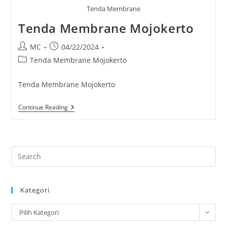
Tenda Membrane
Tenda Membrane Mojokerto
Post
Post
MC
04/22/2024
author:
published:
Post
Tenda Membrane Mojokerto
category:
Tenda Membrane Mojokerto
Tenda
Continue Reading
Membrane
Mojokerto
Pre
Es
to
Kategori
clo
the
Kategori
Pilih Kategori
sea