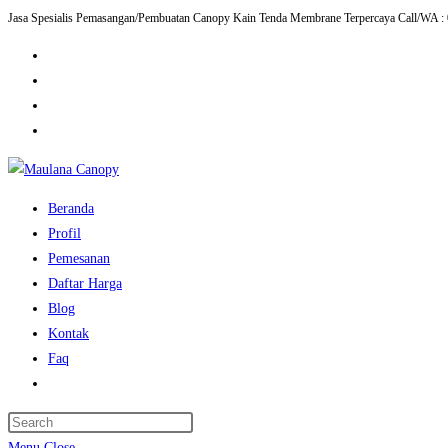
Jasa Spesialis Pemasangan/Pembuatan Canopy Kain Tenda Membrane Terpercaya Call/WA :
Skip
to
content
Beranda
Profil
Pemesanan
Daftar Harga
Blog
Kontak
Faq
Toggle
website
Press
search
Escape
Menu
Close