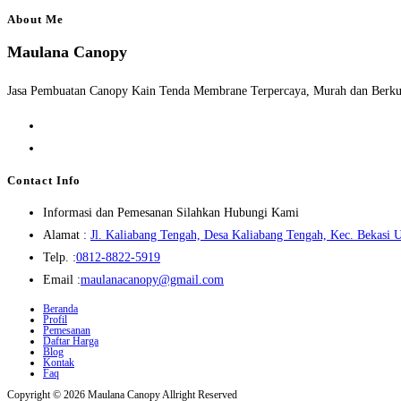
About Me
Maulana Canopy
Jasa Pembuatan Canopy Kain Tenda Membrane Terpercaya, Murah dan Berkua
Opens
in
Opens
a
in
Contact Info
new
a
Informasi dan Pemesanan Silahkan Hubungi Kami
tab
new
Alamat :
Jl. Kaliabang Tengah, Desa Kaliabang Tengah, Kec. Bekasi U
tab
Opens
Telp. :
0812-8822-5919
in
Opens
Email :
maulanacanopy@gmail.com
your
in
Beranda
Profil
application
your
Pemesanan
Daftar Harga
application
Blog
Kontak
Faq
Copyright © 2026 Maulana Canopy Allright Reserved