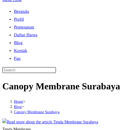
to
Beranda
close
Profil
the
Pemesanan
search
Daftar Harga
panel.
Blog
Kontak
Faq
Search
this
Canopy Membrane Surabaya
website
Home
>
Blog
>
Canopy Membrane Surabaya
Tenda Membrane