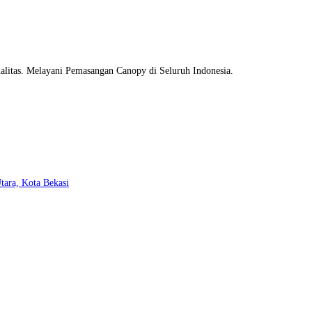
litas. Melayani Pemasangan Canopy di Seluruh Indonesia.
Opens
tara, Kota Bekasi
in
a
new
tab