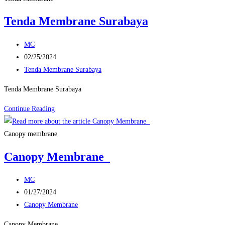
Tenda Membrane Surabaya
Post
MC
author:
Post
02/25/2024
published:
Post
Tenda Membrane Surabaya
category:
Tenda Membrane Surabaya
Tenda
Continue Reading
Membrane
Surabaya
Canopy membrane
Canopy Membrane
Post
MC
author:
Post
01/27/2024
published:
Post
Canopy Membrane
category:
Canopy Membrane