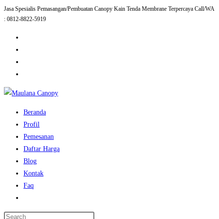
Jasa Spesialis Pemasangan/Pembuatan Canopy Kain Tenda Membrane Terpercaya Call/WA
Skip
: 0812-8822-5919
to
content
Beranda
Profil
Pemesanan
Daftar Harga
Blog
Kontak
Faq
Toggle
website
Press