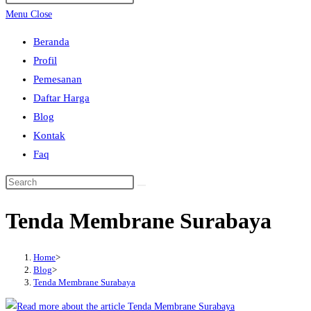
search
Escape
Menu
Close
to
Beranda
close
Profil
the
Pemesanan
search
Daftar Harga
panel.
Blog
Kontak
Faq
Search
this
Tenda Membrane Surabaya
website
Home
>
Blog
>
Tenda Membrane Surabaya