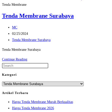
Tenda Membrane
Tenda Membrane Surabaya
Post
MC
author:
Post
02/25/2024
published:
Post
Tenda Membrane Surabaya
category:
Tenda Membrane Surabaya
Tenda
Continue Reading
Membrane
Press
Surabaya
Escape
Kategori
to
Kategori
close
the
Artikel Terbaru
search
Harga Tenda Membrane Murah Berkualitas
panel.
Harga Tenda Membrane 2026