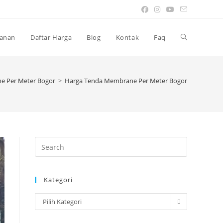
Toggle
anan
Daftar Harga
Blog
Kontak
Faq
website
e Per Meter Bogor
>
Harga Tenda Membrane Per Meter Bogor
search
Press
Escape
to
Kategori
close
the
Kategori
Pilih Kategori
search
panel.