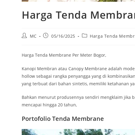
Harga Tenda Membran
Post
Post
Post
MC
05/16/2025
Harga Tenda Membra
author:
published:
category:
Harga Tenda Membrane Per Meter Bogor,
Kanopi Membran atau Canopy Membrane adalah model y
hollow sebagai rangka penyangga yang di kombinasi
yang terbuat dari bahan sintetis, memiliki ketahanan ya
Bahkan menurut produsennya sendiri mengklaim jika b
mencapai hingga 20 tahun,
Portofolio Tenda Membrane