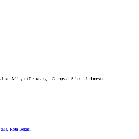
litas. Melayani Pemasangan Canopy di Seluruh Indonesia.
Opens
tara, Kota Bekasi
in