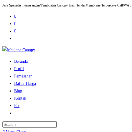
Jasa Spesialis Pemasangan/Pembuatan Canopy Kain Tenda Membrane Terpercaya Call/WA :
Skip
to
content
Beranda
Profil
Pemesanan
Daftar Harga
Blog
Kontak
Faq
Toggle
website
Press
search
Escape
Menu
Close