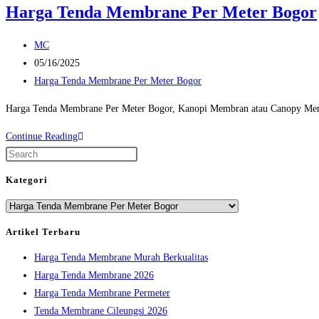
Harga Tenda Membrane Per Meter Bogor
Post
MC
author:
Post
05/16/2025
published:
Post
Harga Tenda Membrane Per Meter Bogor
category:
Harga Tenda Membrane Per Meter Bogor, Kanopi Membran atau Canopy Membr
Harga
Continue Reading
Tenda
Press
Membrane
Escape
Kategori
Per
to
Kategori
Meter
close
Bogor
the
Artikel Terbaru
search
Harga Tenda Membrane Murah Berkualitas
panel.
Harga Tenda Membrane 2026
Harga Tenda Membrane Permeter
Tenda Membrane Cileungsi 2026