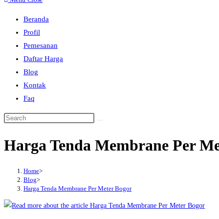
to
Beranda
close
Profil
the
Pemesanan
search
Daftar Harga
panel.
Blog
Kontak
Faq
Search
this
Harga Tenda Membrane Per Me
website
Home
>
Blog
>
Harga Tenda Membrane Per Meter Bogor