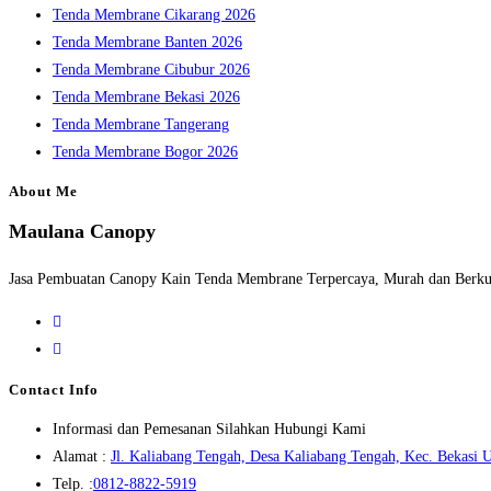
Tenda Membrane Cikarang 2026
Tenda Membrane Banten 2026
Tenda Membrane Cibubur 2026
Tenda Membrane Bekasi 2026
Tenda Membrane Tangerang
Tenda Membrane Bogor 2026
About Me
Maulana Canopy
Jasa Pembuatan Canopy Kain Tenda Membrane Terpercaya, Murah dan Berkua
Opens
in
Opens
a
in
Contact Info
new
a
Informasi dan Pemesanan Silahkan Hubungi Kami
tab
new
Alamat :
Jl. Kaliabang Tengah, Desa Kaliabang Tengah, Kec. Bekasi U
tab
Opens
Telp. :
0812-8822-5919