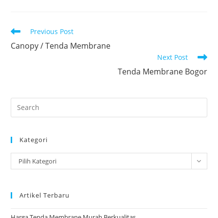
Read
Previous Post
more
Canopy / Tenda Membrane
articles
Next Post
Tenda Membrane Bogor
Pre
Es
to
Kategori
clo
the
Kategori
Pilih Kategori
sea
pan
Artikel Terbaru
Harga Tenda Membrane Murah Berkualitas