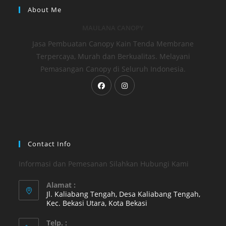
About Me
MAULANA CANOPY
Jasa Pembuatan Canopy Kain Tenda Membrane
Terpercaya, Murah dan Berkualitas. Melayani
Pemasangan Canopy di Seluruh Indonesia.
Opens
Opens
in
in
a
a
new
new
tab
tab
Contact Info
Informasi dan Pemesanan Silahkan Hubungi Kami
Alamat :
Jl. Kaliabang Tengah, Desa Kaliabang Tengah,
Kec. Bekasi Utara, Kota Bekasi
Opens
Telp. :