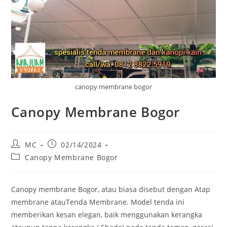
canopy membrane bogor
Canopy Membrane Bogor
Post
Post
MC
02/14/2024
author:
published:
Post
Canopy Membrane Bogor
category:
Canopy membrane Bogor, atau biasa disebut dengan Atap
membrane atauTenda Membrane. Model tenda ini
memberikan kesan elegan, baik menggunakan kerangka