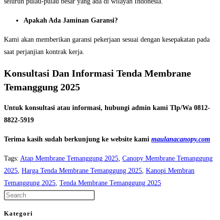
seluruh pulau-pulau besar yang ada di wilayah Indonesia.
Apakah Ada Jaminan Garansi?
Kami akan memberikan garansi pekerjaan sesuai dengan kesepakatan pada
saat perjanjian kontrak kerja.
Konsultasi Dan Informasi Tenda Membrane
Temanggung 2025
Untuk konsultasi atau informasi, hubungi admin kami Tlp/Wa 0812-
8822-5919
Terima kasih sudah berkunjung ke website kami
maulanacanopy.com
Tags
:
Atap Membrane Temanggung 2025
,
Canopy Membrane Temanggung
2025
,
Harga Tenda Membrane Temanggung 2025
,
Kanopi Membran
Temanggung 2025
,
Tenda Membrane Temanggung 2025
Press
Escape
Kategori
to