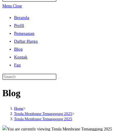
search
Escape
Menu
Close
to
Beranda
close
Profil
the
Pemesanan
search
Daftar Harga
panel.
Blog
Kontak
Faq
Search
this
Blog
website
Home
>
Tenda Membrane Temanggung 2025
>
Tenda Membrane Temanggung 2025