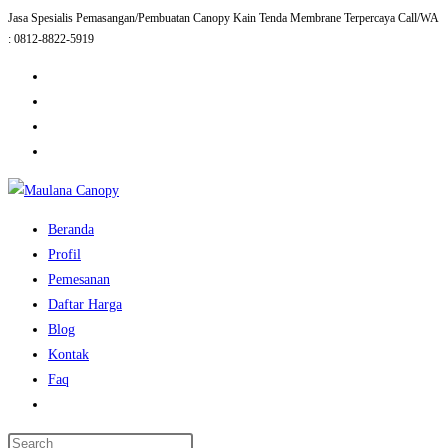
Jasa Spesialis Pemasangan/Pembuatan Canopy Kain Tenda Membrane Terpercaya Call/WA
Skip
: 0812-8822-5919
to
content
Beranda
Profil
Pemesanan
Daftar Harga
Blog
Kontak
Faq
Toggle
website
Press