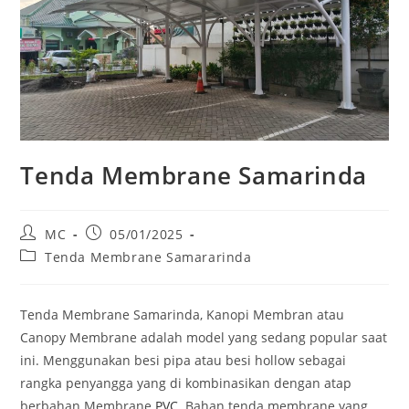
Tenda Membrane Samarinda
Post
Post
MC
05/01/2025
author:
published:
Post
Tenda Membrane Samararinda
category:
Tenda Membrane Samarinda, Kanopi Membran atau
Canopy Membrane adalah model yang sedang popular saat
ini. Menggunakan besi pipa atau besi hollow sebagai
rangka penyangga yang di kombinasikan dengan atap
berbahan Membrane
PVC
. Bahan tenda membrane yang