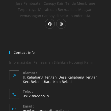
Jasa Pembuatan Canopy Kain Tenda Membrane
Terpercaya, Murah dan Berkualitas. Melayani
Pemasangan Canopy di Seluruh Indonesia.
Opens
Opens
in
in
a
a
new
new
tab
tab
Contact Info
Informasi dan Pemesanan Silahkan Hubungi Kami
Alamat :
Jl. Kaliabang Tengah, Desa Kaliabang Tengah,
Kec. Bekasi Utara, Kota Bekasi
Opens
Telp. :
in
0812-8822-5919
a
Opens
new
Email :
in
Opens
maulanacanopy@gmail.com