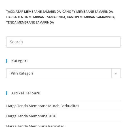
TAGS
:
ATAP MEMBRANE SAMARINDA
,
CANOPY MEMBRANE SAMARINDA
,
HARGA TENDA MEMBRANE SAMARINDA
,
KANOPI MEMBRAN SAMARINDA
,
TENDA MEMBRANE SAMARINDA
Pre
Es
to
Kategori
clo
the
Kategori
Pilih Kategori
sea
pan
Artikel Terbaru
Harga Tenda Membrane Murah Berkualitas
Harga Tenda Membrane 2026
Harga Tenda Membrane Permeter