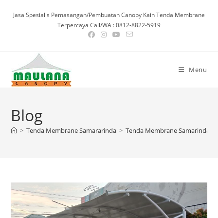
Skip
Jasa Spesialis Pemasangan/Pembuatan Canopy Kain Tenda Membrane
to
Terpercaya Call/WA : 0812-8822-5919
content
Menu
Blog
>
Tenda Membrane Samararinda
>
Tenda Membrane Samarinda