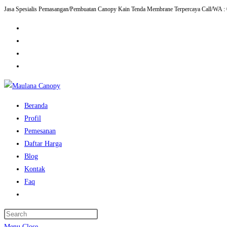
Jasa Spesialis Pemasangan/Pembuatan Canopy Kain Tenda Membrane Terpercaya Call/WA :
Skip
to
content
Beranda
Profil
Pemesanan
Daftar Harga
Blog
Kontak
Faq
Toggle
website
Press
search
Escape
Menu
Close