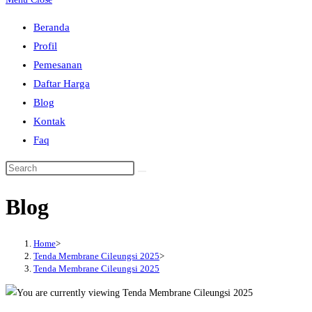
to
Beranda
close
Profil
the
Pemesanan
search
Daftar Harga
panel.
Blog
Kontak
Faq
Search
this
Blog
website
Home
>
Tenda Membrane Cileungsi 2025
>
Tenda Membrane Cileungsi 2025