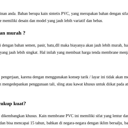
nginan anda. Bahan berupa kain sintetis PVC, yang merupakan bahan dengan sifa
 memiliki desain dan model yang jauh lebih variatif dan bebas.
dan murah ?
 dengan bahan semen, pasir, batu,dll maka biayanya akan jauh lebih murah, h
ang jauh lebih singkat. Hal inilah yang membuat harga tenda membrane menj
pengerjaan, karena dengan menggunakan konsep tarik / layar ini tidak akan m
 mengedepankan penggunaan tali, sling atau kawat khusus untuk diikat pada at
ukup kuat?
g dikembangkan khusus. Kain membrane PVC ini memiliki sifat yang lentur d
dan bisa mencapai 15 tahun, bahkan di negara-negara dengan iklim bersalju, 