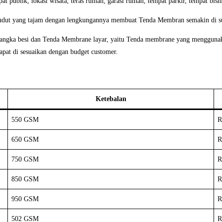
 publik, lokasi wisata, teras rumah, garasi rumah, tempat parkir, tempat bisnis
sudut yang tajam dengan lengkungannya membuat Tenda Membran semakin di suk
angka besi dan Tenda Membrane layar, yaitu Tenda membrane yang menggunakan
apat di sesuaikan dengan budget customer.
Ketebalan
550 GSM
R
650 GSM
R
750 GSM
R
850 GSM
R
950 GSM
R
502 GSM
R