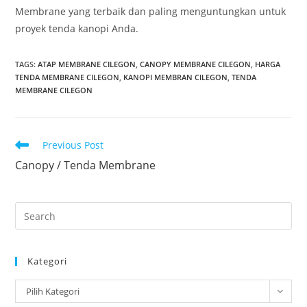
Membrane yang terbaik dan paling menguntungkan untuk
proyek tenda kanopi Anda.
TAGS
:
ATAP MEMBRANE CILEGON
,
CANOPY MEMBRANE CILEGON
,
HARGA
TENDA MEMBRANE CILEGON
,
KANOPI MEMBRAN CILEGON
,
TENDA
MEMBRANE CILEGON
Read
Previous Post
more
Canopy / Tenda Membrane
articles
Pre
Es
to
Kategori
clo
the
Kategori
Pilih Kategori
sea