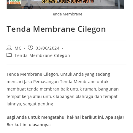
Tenda Membrane
Tenda Membrane Cilegon
Post
Post
MC
03/06/2024
author:
published:
Post
Tenda Membrane Cilegon
category:
Tenda Membrane Cilegon, Untuk Anda yang sedang
mencari Jasa Pemasangan Tenda Membrane untuk
membuat tenda membran baik untuk rumah, bangunan
tempat kerja atau untuk lapangan olahraga dan tempat
lainnya, sangat penting
Bagi Anda untuk mengetahui hal-hal berikut ini. Apa saja?
Berikut ini ulasannya: