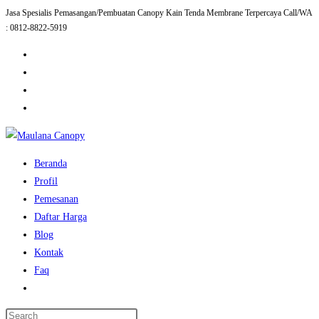
Jasa Spesialis Pemasangan/Pembuatan Canopy Kain Tenda Membrane Terpercaya Call/WA
Skip
: 0812-8822-5919
to
content
Beranda
Profil
Pemesanan
Daftar Harga
Blog
Kontak
Faq
Toggle
website
Press