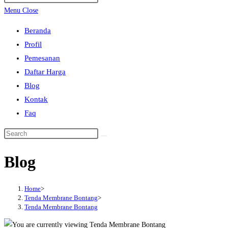
search
Escape
Menu
Close
to
Beranda
close
Profil
the
Pemesanan
search
Daftar Harga
panel.
Blog
Kontak
Faq
Search
this
Blog
website
Home
>
Tenda Membrane Bontang
>
Tenda Membrane Bontang