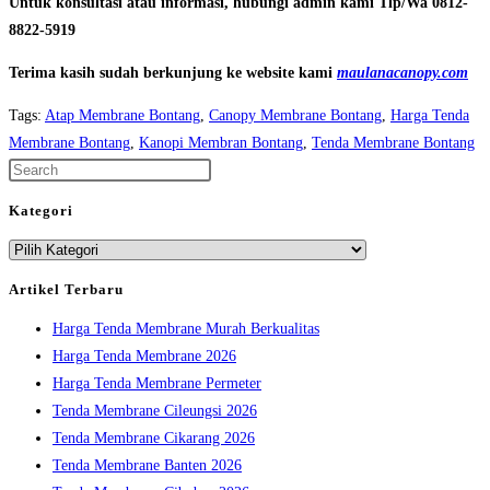
Untuk konsultasi atau informasi, hubungi admin kami Tlp/Wa 0812-
8822-5919
Terima kasih sudah berkunjung ke website kami
maulanacanopy.com
Tags
:
Atap Membrane Bontang
,
Canopy Membrane Bontang
,
Harga Tenda
Membrane Bontang
,
Kanopi Membran Bontang
,
Tenda Membrane Bontang
Press
Escape
Kategori
to
Kategori
close
the
Artikel Terbaru
search
Harga Tenda Membrane Murah Berkualitas
panel.
Harga Tenda Membrane 2026
Harga Tenda Membrane Permeter
Tenda Membrane Cileungsi 2026
Tenda Membrane Cikarang 2026
Tenda Membrane Banten 2026