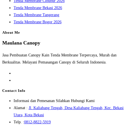
Tenda Membrane Cibubur 2026
Tenda Membrane Bekasi 2026
Tenda Membrane Tangerang
Tenda Membrane Bogor 2026
About Me
Maulana Canopy
Jasa Pembuatan Canopy Kain Tenda Membrane Terpercaya, Murah dan
Berkualitas. Melayani Pemasangan Canopy di Seluruh Indonesia.
Opens
in
Opens
a
in
Contact Info
new
a
Informasi dan Pemesanan Silahkan Hubungi Kami
tab
new
Alamat :
Jl. Kaliabang Tengah, Desa Kaliabang Tengah, Kec. Bekasi
tab
Opens
Utara, Kota Bekasi
in
Opens
Telp. :
0812-8822-5919