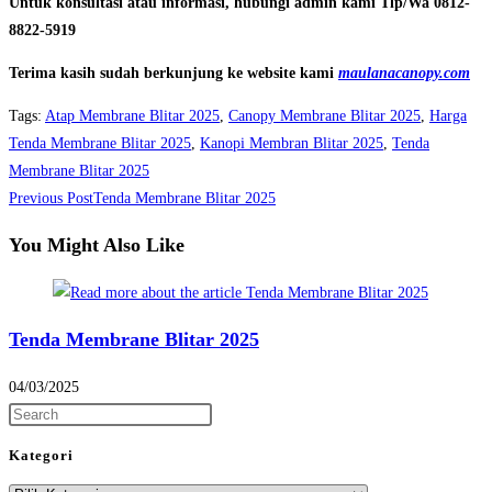
Untuk konsultasi atau informasi, hubungi admin kami Tlp/Wa 0812-
8822-5919
Terima kasih sudah berkunjung ke website kami
maulanacanopy.com
Tags
:
Atap Membrane Blitar 2025
,
Canopy Membrane Blitar 2025
,
Harga
Tenda Membrane Blitar 2025
,
Kanopi Membran Blitar 2025
,
Tenda
Membrane Blitar 2025
Read
Previous Post
Tenda Membrane Blitar 2025
more
You Might Also Like
articles
Tenda Membrane Blitar 2025
04/03/2025
Press
Escape
Kategori
to