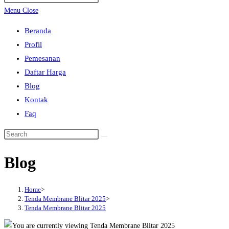
search
Escape
Menu
Close
to
Beranda
close
Profil
the
Pemesanan
search
Daftar Harga
panel.
Blog
Kontak
Faq
Search
this
Blog
website
Home
>
Tenda Membrane Blitar 2025
>
Tenda Membrane Blitar 2025