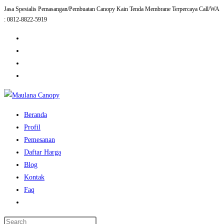
Jasa Spesialis Pemasangan/Pembuatan Canopy Kain Tenda Membrane Terpercaya Call/WA
Skip
: 0812-8822-5919
to
content
Beranda
Profil
Pemesanan
Daftar Harga
Blog
Kontak
Faq
Toggle
website
Press