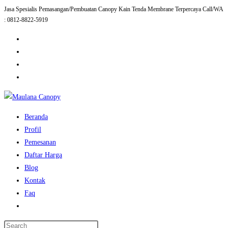
Jasa Spesialis Pemasangan/Pembuatan Canopy Kain Tenda Membrane Terpercaya Call/WA
Skip
: 0812-8822-5919
to
content
Beranda
Profil
Pemesanan
Daftar Harga
Blog
Kontak
Faq
Toggle
website
Press