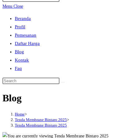
search
Escape
Menu
Close
to
Beranda
close
Profil
the
Pemesanan
search
Daftar Harga
panel.
Blog
Kontak
Faq
Search
this
Blog
website
Home
>
Tenda Membrane Bintaro 2025
>
Tenda Membrane Bintaro 2025