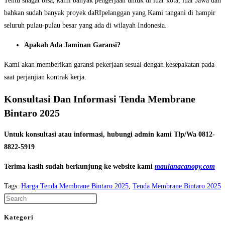
Tentu snagat bisa, kami banyak pengerjaan untuk di luar kota, luar Jawa dan
bahkan sudah banyak proyek daRIpelanggan yang Kami tangani di hampir
seluruh pulau-pulau besar yang ada di wilayah Indonesia.
Apakah Ada Jaminan Garansi?
Kami akan memberikan garansi pekerjaan sesuai dengan kesepakatan pada
saat perjanjian kontrak kerja.
Konsultasi Dan Informasi Tenda Membrane
Bintaro 2025
Untuk konsultasi atau informasi, hubungi admin kami Tlp/Wa 0812-
8822-5919
Terima kasih sudah berkunjung ke website kami
maulanacanopy.com
Tags
:
Harga Tenda Membrane Bintaro 2025
,
Tenda Membrane Bintaro 2025
Press
Escape
Kategori
to