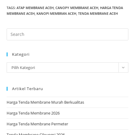
TAGS
:
ATAP MEMBRANE ACEH
,
CANOPY MEMBRANE ACEH
,
HARGA TENDA
MEMBRANE ACEH
,
KANOPI MEMBRAN ACEH
,
TENDA MEMBRANE ACEH
Pre
Es
to
Kategori
clo
the
Kategori
Pilih Kategori
sea
pan
Artikel Terbaru
Harga Tenda Membrane Murah Berkualitas
Harga Tenda Membrane 2026
Harga Tenda Membrane Permeter
Tenda Membrane Cileungsi 2026