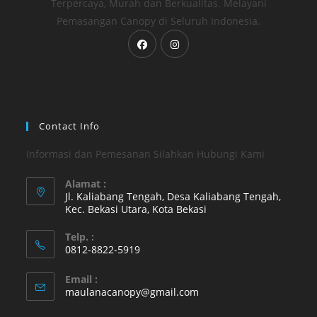
Terpercaya, Murah dan Berkualitas. Melayani
Pemasangan Canopy di Seluruh Indonesia.
Opens
Opens
in
in
a
a
new
new
tab
tab
Contact Info
Informasi dan Pemesanan Silahkan Hubungi Kami
Alamat :
Jl. Kaliabang Tengah, Desa Kaliabang Tengah,
Kec. Bekasi Utara, Kota Bekasi
Opens
Telp. :
in
0812-8822-5919
a
Opens
new
Email :
in
Opens
maulanacanopy@gmail.com
tab
your
in
your