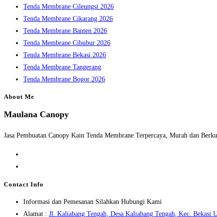
Tenda Membrane Cileungsi 2026
Tenda Membrane Cikarang 2026
Tenda Membrane Banten 2026
Tenda Membrane Cibubur 2026
Tenda Membrane Bekasi 2026
Tenda Membrane Tangerang
Tenda Membrane Bogor 2026
About Me
Maulana Canopy
Jasa Pembuatan Canopy Kain Tenda Membrane Terpercaya, Murah dan Berkua
Opens
in
Opens
a
in
Contact Info
new
a
Informasi dan Pemesanan Silahkan Hubungi Kami
tab
new
Alamat :
Jl. Kaliabang Tengah, Desa Kaliabang Tengah, Kec. Bekasi U
tab