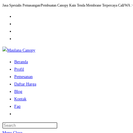
Jasa Spesialis Pemasangan/Pembuatan Canopy Kain Tenda Membrane Terpercaya Call/WA :
Skip
to
content
Beranda
Profil
Pemesanan
Daftar Harga
Blog
Kontak
Faq
Toggle
website
Press
search
Escape
Menu
Close