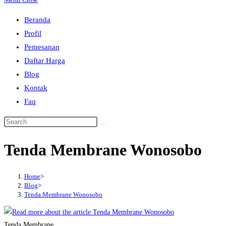
to
Beranda
close
Profil
the
Pemesanan
search
Daftar Harga
panel.
Blog
Kontak
Faq
Search
this
Tenda Membrane Wonosobo
website
Home
>
Blog
>
Tenda Membrane Wonosobo
Tenda Membrane