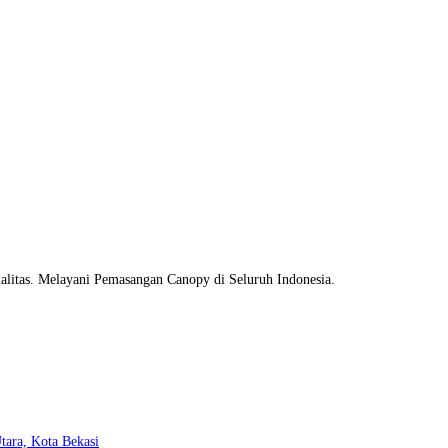
litas. Melayani Pemasangan Canopy di Seluruh Indonesia.
Opens
tara, Kota Bekasi