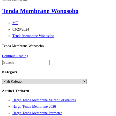
Tenda Membrane Wonosobo
Post
MC
author:
Post
03/20/2024
published:
Post
Tenda Membrane Wonosobo
category:
Tenda Membrane Wonosobo
Tenda
Continue Reading
Membrane
Press
Wonosobo
Escape
Kategori
to
Kategori
close
the
Artikel Terbaru
search
Harga Tenda Membrane Murah Berkualitas
panel.
Harga Tenda Membrane 2026
Harga Tenda Membrane Permeter