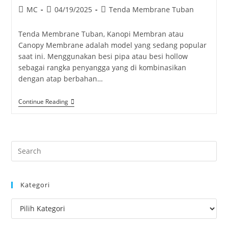
Post
Post
Post
MC
04/19/2025
Tenda Membrane Tuban
author:
published:
category:
Tenda Membrane Tuban, Kanopi Membran atau
Canopy Membrane adalah model yang sedang popular
saat ini. Menggunakan besi pipa atau besi hollow
sebagai rangka penyangga yang di kombinasikan
dengan atap berbahan…
Tenda
Continue Reading
Membrane
Tuban
Pre
Es
to
Kategori
clo
the
Kategori
sea
pan