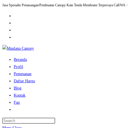
Jasa Spesialis Pemasangan/Pembuatan Canopy Kain Tenda Membrane Terpercaya Call/WA :
Skip
to
content
Beranda
Profil
Pemesanan
Daftar Harga
Blog
Kontak
Faq
Toggle
website
Press
search
Escape
Menu
Close