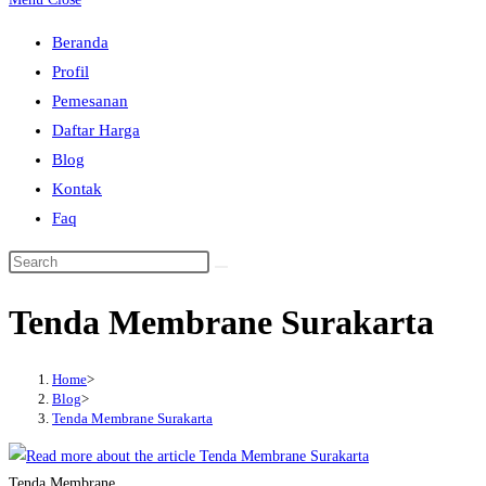
to
Beranda
close
Profil
the
Pemesanan
search
Daftar Harga
panel.
Blog
Kontak
Faq
Search
this
Tenda Membrane Surakarta
website
Home
>
Blog
>
Tenda Membrane Surakarta
Tenda Membrane