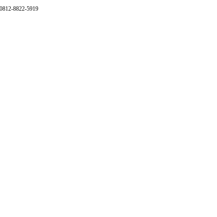
 0812-8822-5919