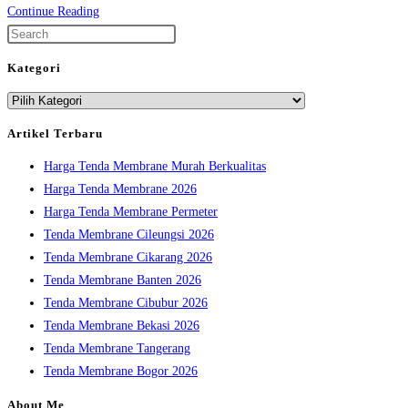
Canopy
Continue Reading
/
Press
Tenda
Escape
Kategori
Membrane
to
Kategori
close
the
Artikel Terbaru
search
Harga Tenda Membrane Murah Berkualitas
panel.
Harga Tenda Membrane 2026
Harga Tenda Membrane Permeter
Tenda Membrane Cileungsi 2026
Tenda Membrane Cikarang 2026
Tenda Membrane Banten 2026
Tenda Membrane Cibubur 2026
Tenda Membrane Bekasi 2026
Tenda Membrane Tangerang
Tenda Membrane Bogor 2026
About Me