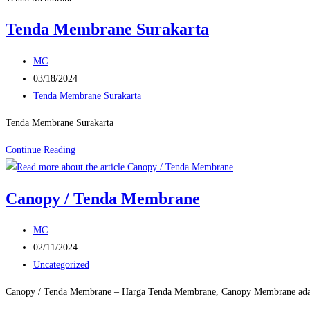
Tenda Membrane Surakarta
Post
MC
author:
Post
03/18/2024
published:
Post
Tenda Membrane Surakarta
category:
Tenda Membrane Surakarta
Tenda
Continue Reading
Membrane
Surakarta
Canopy / Tenda Membrane
Post
MC
author:
Post
02/11/2024
published:
Post
Uncategorized
category:
Canopy / Tenda Membrane – Harga Tenda Membrane, Canopy Membrane adalah