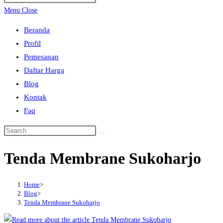
search
Escape
Menu
Close
to
Beranda
close
Profil
the
Pemesanan
search
Daftar Harga
panel.
Blog
Kontak
Faq
Search
this
Tenda Membrane Sukoharjo
website
Home
>
Blog
>
Tenda Membrane Sukoharjo