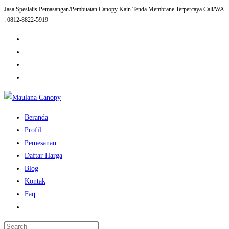
Jasa Spesialis Pemasangan/Pembuatan Canopy Kain Tenda Membrane Terpercaya Call/WA
Skip
: 0812-8822-5919
to
content
Beranda
Profil
Pemesanan
Daftar Harga
Blog
Kontak
Faq
Toggle
website
Press