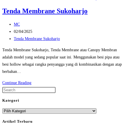
Tenda Membrane Sukoharjo
Post
MC
author:
Post
02/04/2025
published:
Post
Tenda Membrane Sukoharjo
category:
Tenda Membrane Sukoharjo, Tenda Membrane atau Canopy Membran
adalah model yang sedang popular saat ini. Menggunakan besi pipa atau
besi hollow sebagai rangka penyangga yang di kombinasikan dengan atap
berbahan…
Tenda
Continue Reading
Membrane
Press
Sukoharjo
Escape
Kategori
to
Kategori
close
the
Artikel Terbaru
search