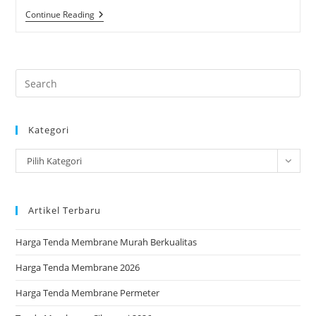
Tenda
Continue Reading
Membrane
Sragen
2025
Pre
Es
to
Kategori
clo
the
Kategori
Pilih Kategori
sea
pan
Artikel Terbaru
Harga Tenda Membrane Murah Berkualitas
Harga Tenda Membrane 2026
Harga Tenda Membrane Permeter