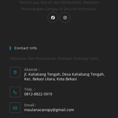
Terpercaya, Murah dan Berkualitas. Melayani
Pemasangan Canopy di Seluruh Indonesia.
Opens
Opens
in
in
a
a
new
new
tab
tab
Contact Info
Informasi dan Pemesanan Silahkan Hubungi Kami
Alamat :
Jl. Kaliabang Tengah, Desa Kaliabang Tengah,
Kec. Bekasi Utara, Kota Bekasi
Opens
Telp. :
in
0812-8822-5919
a
Opens
new
Email :
in
Opens
maulanacanopy@gmail.com
tab
your
in