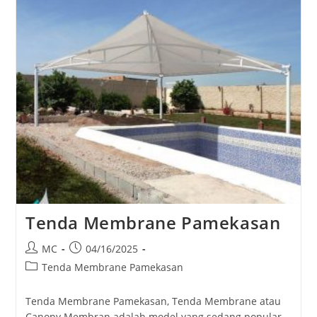
Tenda Membrane Pamekasan
Post
Post
MC
04/16/2025
author:
published:
Post
Tenda Membrane Pamekasan
category:
Tenda Membrane Pamekasan, Tenda Membrane atau
Canopy Membran adalah model yang sedang popular