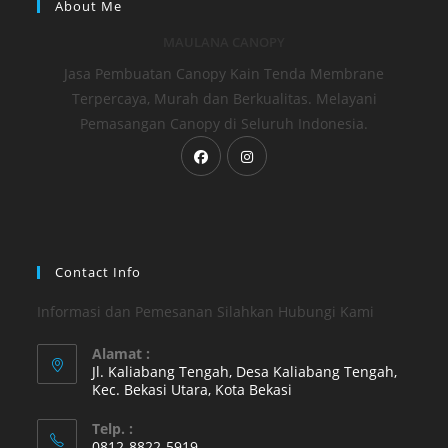
About Me
MAULANA CANOPY
Jasa Pembuatan Canopy Kain Tenda Membrane
Terpercaya, Murah dan Berkualitas. Melayani
Pemasangan Canopy di Seluruh Indonesia.
Opens
Opens
in
in
a
a
new
new
tab
tab
Contact Info
Informasi dan Pemesanan Silahkan Hubungi Kami
Alamat :
Jl. Kaliabang Tengah, Desa Kaliabang Tengah,
Kec. Bekasi Utara, Kota Bekasi
Opens
Telp. :
in
0812-8822-5919