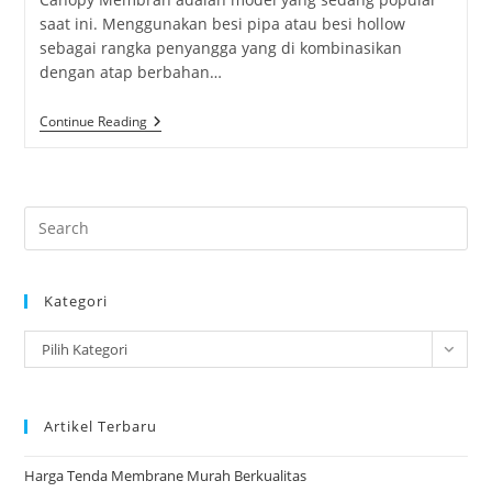
saat ini. Menggunakan besi pipa atau besi hollow
sebagai rangka penyangga yang di kombinasikan
dengan atap berbahan…
Tenda
Continue Reading
Membrane
Pamekasan
Pre
Es
to
Kategori
clo
the
Kategori
Pilih Kategori
sea
pan
Artikel Terbaru
Harga Tenda Membrane Murah Berkualitas