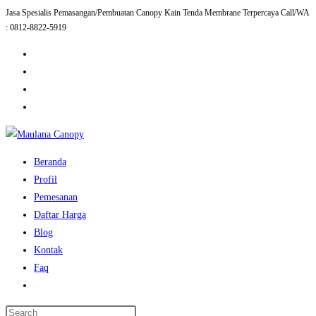
Jasa Spesialis Pemasangan/Pembuatan Canopy Kain Tenda Membrane Terpercaya Call/WA
Skip
: 0812-8822-5919
to
content
Beranda
Profil
Pemesanan
Daftar Harga
Blog
Kontak
Faq
Toggle
website
Press