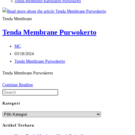
Tenda Membrane Kabupaten Purwokerto
Tenda Membrane
Tenda Membrane Purwokerto
Post
MC
author:
Post
03/18/2024
published:
Post
Tenda Membrane Purwokerto
category:
Tenda Membrane Purwokerto
Tenda
Continue Reading
Membrane
Press
Purwokerto
Escape
Kategori
to
Kategori
close
the
Artikel Terbaru
search