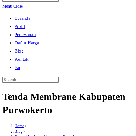
search
Escape
Menu
Close
to
Beranda
close
Profil
the
Pemesanan
search
Daftar Harga
panel.
Blog
Kontak
Faq
Search
this
Tenda Membrane Kabupaten
website
Purwokerto
Home
>
Blog
>