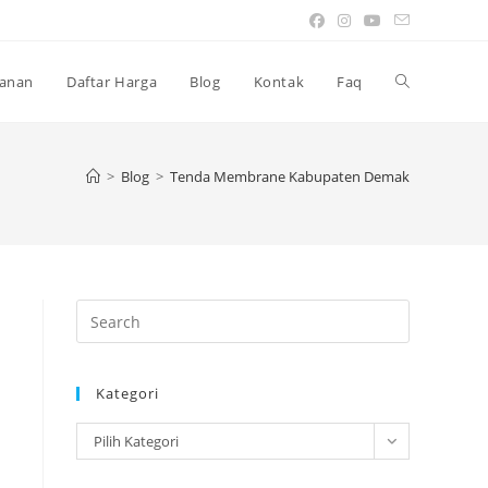
Toggle
anan
Daftar Harga
Blog
Kontak
Faq
website
>
Blog
>
Tenda Membrane Kabupaten Demak
search
Press
Escape
to
Kategori
close
the
Kategori
Pilih Kategori
search
panel.