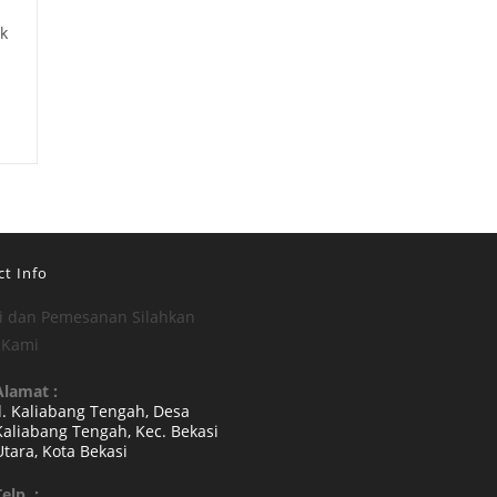
k
t Info
i dan Pemesanan Silahkan
 Kami
Alamat :
Jl. Kaliabang Tengah, Desa
Kaliabang Tengah, Kec. Bekasi
Utara, Kota Bekasi
Opens
elp. :