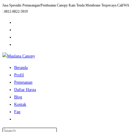
Jasa Spesialis Pemasangan/Pembuatan Canopy Kain Tenda Membrane Terpercaya Call/WA
Skip
: 0812-8822-5919
to
content
Beranda
Profil
Pemesanan
Daftar Harga
Blog
Kontak
Faq
Toggle
website
Press