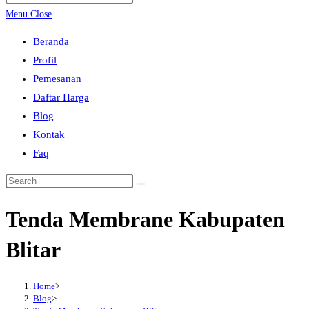
search
Escape
Menu
Close
to
Beranda
close
Profil
the
Pemesanan
search
Daftar Harga
panel.
Blog
Kontak
Faq
Search
this
Tenda Membrane Kabupaten
website
Blitar
Home
>
Blog
>