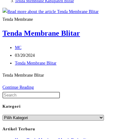
Tenda Membrane Kabupaten Blitar
Tenda Membrane
Tenda Membrane Blitar
Post
MC
author:
Post
03/20/2024
published:
Post
Tenda Membrane Blitar
category:
Tenda Membrane Blitar
Tenda
Continue Reading
Membrane
Press
Blitar
Escape
Kategori
to
Kategori
close
the
Artikel Terbaru
search