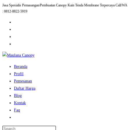
Jasa Spesialis Pemasangan/Pembuatan Canopy Kain Tenda Membrane Terpercaya Call/WA
Skip
: 0812-8822-5919
to
content
Beranda
Profil
Pemesanan
Daftar Harga
Blog
Kontak
Faq
Toggle
website
Press