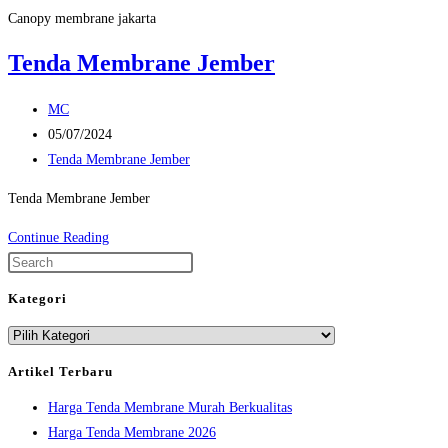
Canopy membrane jakarta
Tenda Membrane Jember
Post
MC
author:
Post
05/07/2024
published:
Post
Tenda Membrane Jember
category:
Tenda Membrane Jember
Tenda
Continue Reading
Membrane
Press
Jember
Escape
Kategori
to
Kategori
close
the
Artikel Terbaru
search
Harga Tenda Membrane Murah Berkualitas
panel.
Harga Tenda Membrane 2026