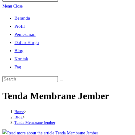
search
Escape
Menu
Close
to
Beranda
close
Profil
the
Pemesanan
search
Daftar Harga
panel.
Blog
Kontak
Faq
Search
this
Tenda Membrane Jember
website
Home
>
Blog
>
Tenda Membrane Jember