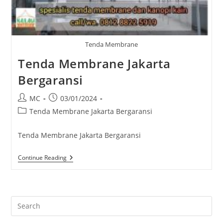
Tenda Membrane
Tenda Membrane Jakarta
Bergaransi
Post
Post
MC
03/01/2024
author:
published:
Post
Tenda Membrane Jakarta Bergaransi
category:
Tenda Membrane Jakarta Bergaransi
Tenda
Continue Reading
Membrane
Jakarta
Bergaransi
Pre
Es