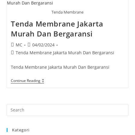
Tenda Membrane
Tenda Membrane Jakarta
Murah Dan Bergaransi
Post
Post
MC
04/02/2024
author:
published:
Post
Tenda Membrane Jakarta Murah Dan Bergaransi
category:
Tenda Membrane Jakarta Murah Dan Bergaransi
Tenda
Continue Reading
Membrane
Jakarta
Murah
Dan
Bergaransi
Pre
Es
to
Kategori
clo