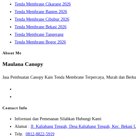
Tenda Membrane Cikarang 2026
Tenda Membrane Banten 2026
Tenda Membrane Cibubur 2026
Tenda Membrane Bekasi 2026
Tenda Membrane Tangerang
Tenda Membrane Bogor 2026
About Me
Maulana Canopy
Jasa Pembuatan Canopy Kain Tenda Membrane Terpercaya, Murah dan Berkua
Opens
in
Opens
a
in
Contact Info
new
a
Informasi dan Pemesanan Silahkan Hubungi Kami
tab
new
Alamat :
Jl. Kaliabang Tengah, Desa Kaliabang Tengah, Kec. Bekasi U
tab
Opens
Telp. :
0812-8822-5919