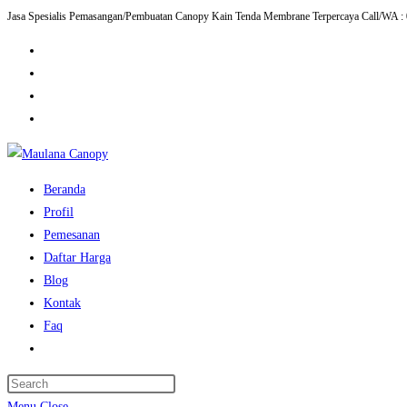
Jasa Spesialis Pemasangan/Pembuatan Canopy Kain Tenda Membrane Terpercaya Call/WA :
Skip
to
content
Beranda
Profil
Pemesanan
Daftar Harga
Blog
Kontak
Faq
Toggle
website
Press
search
Escape
Menu
Close