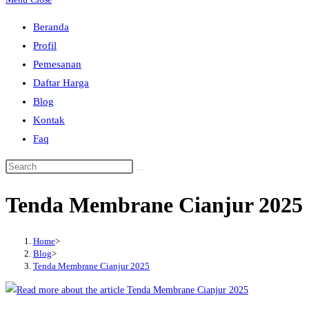
to
Beranda
close
Profil
the
Pemesanan
search
Daftar Harga
panel.
Blog
Kontak
Faq
Search
this
Tenda Membrane Cianjur 2025
website
Home
>
Blog
>
Tenda Membrane Cianjur 2025