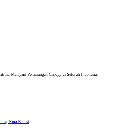
litas. Melayani Pemasangan Canopy di Seluruh Indonesia.
Opens
tara, Kota Bekasi
in