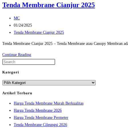
Tenda Membrane Cianjur 2025
Post
MC
author:
Post
01/24/2025
published:
Post
Tenda Membrane Cianjur 2025
category:
Tenda Membrane Cianjur 2025 – Tenda Membrane atau Canopy Membran adalah
Tenda
Continue Reading
Membrane
Press
Cianjur
Escape
Kategori
2025
to
Kategori
close
the
Artikel Terbaru
search
Harga Tenda Membrane Murah Berkualitas
panel.
Harga Tenda Membrane 2026
Harga Tenda Membrane Permeter
Tenda Membrane Cileungsi 2026