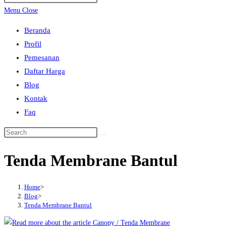
search
Escape
Menu
Close
to
Beranda
close
Profil
the
Pemesanan
search
Daftar Harga
panel.
Blog
Kontak
Faq
Search
this
Tenda Membrane Bantul
website
Home
>
Blog
>
Tenda Membrane Bantul