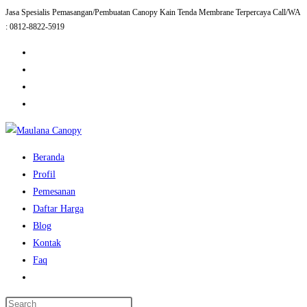
Jasa Spesialis Pemasangan/Pembuatan Canopy Kain Tenda Membrane Terpercaya Call/WA
Skip
: 0812-8822-5919
to
content
Beranda
Profil
Pemesanan
Daftar Harga
Blog
Kontak
Faq
Toggle
website
Press