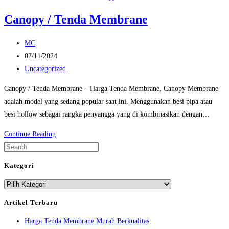
Canopy / Tenda Membrane
Post
MC
author:
Post
02/11/2024
published:
Post
Uncategorized
category:
Canopy / Tenda Membrane – Harga Tenda Membrane, Canopy Membrane
adalah model yang sedang popular saat ini. Menggunakan besi pipa atau
besi hollow sebagai rangka penyangga yang di kombinasikan dengan…
Canopy
Continue Reading
/
Press
Tenda
Escape
Kategori
Membrane
to
Kategori
close
the
Artikel Terbaru
search
Harga Tenda Membrane Murah Berkualitas
panel.