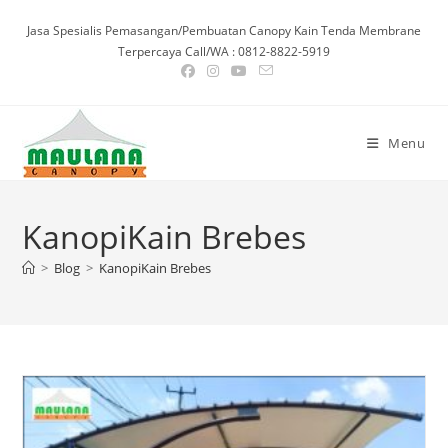
Skip
Jasa Spesialis Pemasangan/Pembuatan Canopy Kain Tenda Membrane
to
Terpercaya Call/WA : 0812-8822-5919
content
Menu
KanopiKain Brebes
>
Blog
>
KanopiKain Brebes