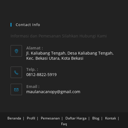
a
a
new
new
tab
tab
Contact Info
Informasi dan Pemesanan Silahkan Hubungi Kami
Alamat :
Jl. Kaliabang Tengah, Desa Kaliabang Tengah,
Kec. Bekasi Utara, Kota Bekasi
Opens
Telp. :
in
0812-8822-5919
a
Opens
new
Email :
in
Opens
maulanacanopy@gmail.com
tab
your
in
your
application
application
Beranda
Profil
Pemesanan
Daftar Harga
Blog
Kontak
Faq