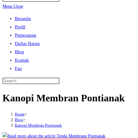
search
Escape
Menu
Close
to
Beranda
close
Profil
the
Pemesanan
search
Daftar Harga
panel.
Blog
Kontak
Faq
Search
this
Kanopi Membran Pontianak
website
Home
>
Blog
>
Kanopi Membran Pontianak