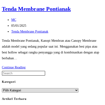
Tenda Membrane Pontianak
Post
MC
author:
Post
05/01/2025
published:
Post
Tenda Membrane Pontianak
category:
Tenda Membrane Pontianak, Kanopi Membran atau Canopy Membrane
adalah model yang sedang popular saat ini. Menggunakan besi pipa atau
besi hollow sebagai rangka penyangga yang di kombinasikan dengan atap
berbahan…
Tenda
Continue Reading
Membrane
Press
Pontianak
Escape
Kategori
to
Kategori
close
the
Artikel Terbaru
search