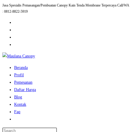
Jasa Spesialis Pemasangan/Pembuatan Canopy Kain Tenda Membrane Terpercaya Call/WA
Skip
: 0812-8822-5919
to
content
Beranda
Profil
Pemesanan
Daftar Harga
Blog
Kontak
Faq
Toggle
website
Press