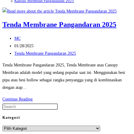
Kanopi Membran Pangandaran 2025
Tenda Membrane Pangandaran 2025
Post
MC
author:
Post
01/28/2025
published:
Post
Tenda Membrane Pangandaran 2025
category:
Tenda Membrane Pangandaran 2025, Tenda Membrane atau Canopy
Membran adalah model yang sedang popular saat ini. Menggunakan besi
pipa atau besi hollow sebagai rangka penyangga yang di kombinasikan
dengan atap…
Tenda
Continue Reading
Membrane
Press
Pangandaran
Escape
Kategori
2025
to
Kategori
close