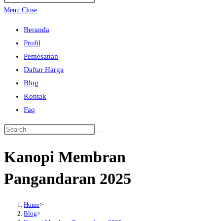
search
Escape
Menu
Close
to
Beranda
close
Profil
the
Pemesanan
search
Daftar Harga
panel.
Blog
Kontak
Faq
Search
this
Kanopi Membran
website
Pangandaran 2025
Home
>
Blog
>