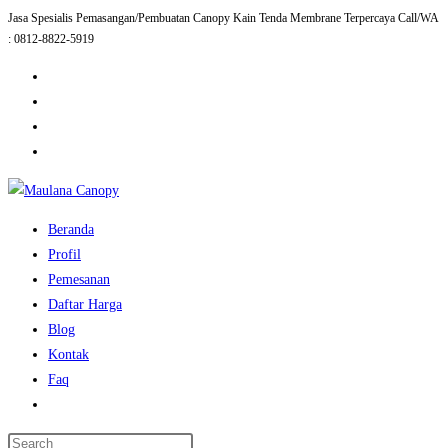
Jasa Spesialis Pemasangan/Pembuatan Canopy Kain Tenda Membrane Terpercaya Call/WA
Skip
: 0812-8822-5919
to
content
Beranda
Profil
Pemesanan
Daftar Harga
Blog
Kontak
Faq
Toggle
website
Press