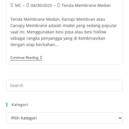
Post
Post
Post
MC
04/30/2025
Tenda Membrane Medan
author:
published:
category:
Tenda Membrane Medan, Kanopi Membran atau
Canopy Membrane adalah model yang sedang popular
saat ini. Menggunakan besi pipa atau besi hollow
sebagai rangka penyangga yang di kombinasikan
dengan atap berbahan…
Tenda
Continue Reading
Membrane
Medan
Pre
Es
to
Kategori
clo
the
Kategori
sea
pan