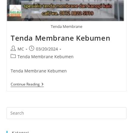
Tenda Membrane
Tenda Membrane Kebumen
Post
Post
MC
03/20/2024
author:
published:
Post
Tenda Membrane Kebumen
category:
Tenda Membrane Kebumen
Tenda
Continue Reading
Membrane
Kebumen
Pre
Es
to
Kategori
clo