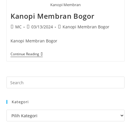
Kanopi Membran
Kanopi Membran Bogor
Post
Post
Post
MC
03/13/2024
Kanopi Membran Bogor
author:
published:
category:
Kanopi Membran Bogor
Kanopi
Continue Reading
Membran
Bogor
Pre
Es
to
Kategori
clo
the
Kategori
sea
pan