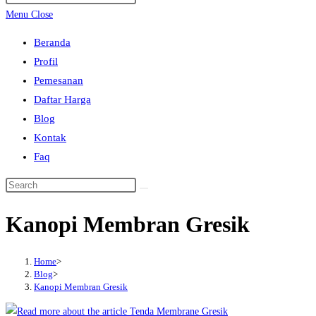
search
Escape
Menu
Close
to
Beranda
close
Profil
the
Pemesanan
search
Daftar Harga
panel.
Blog
Kontak
Faq
Search
this
Kanopi Membran Gresik
website
Home
>
Blog
>
Kanopi Membran Gresik