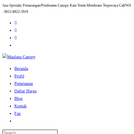
Jasa Spesialis Pemasangan/Pembuatan Canopy Kain Tenda Membrane Terpercaya Call/WA
Skip
: 0812-8822-5919
to
content
Beranda
Profil
Pemesanan
Daftar Harga
Blog
Kontak
Faq
Toggle
website
Press