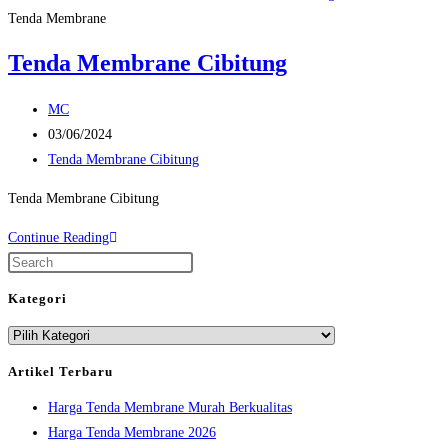
Tenda Membrane
Tenda Membrane Cibitung
Post
MC
author:
Post
03/06/2024
published:
Post
Tenda Membrane Cibitung
category:
Tenda Membrane Cibitung
Tenda
Continue Reading
Membrane
Press
Cibitung
Escape
Kategori
to
Kategori
close
the
Artikel Terbaru
search
Harga Tenda Membrane Murah Berkualitas
panel.
Harga Tenda Membrane 2026