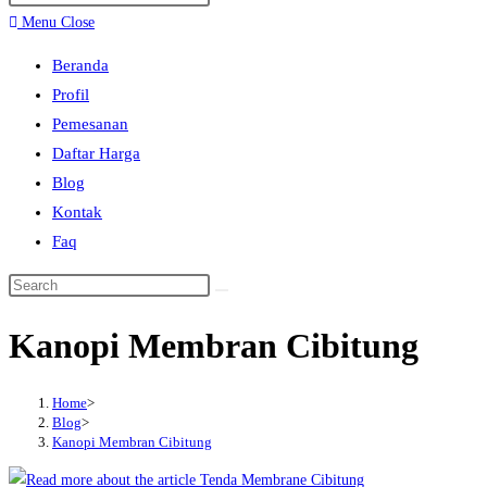
search
Escape
Menu
Close
to
Beranda
close
Profil
the
Pemesanan
search
Daftar Harga
panel.
Blog
Kontak
Faq
Search
this
Kanopi Membran Cibitung
website
Home
>
Blog
>
Kanopi Membran Cibitung