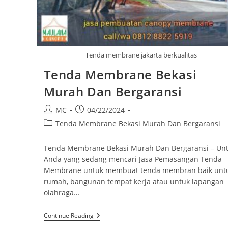
Tenda membrane jakarta berkualitas
Tenda Membrane Bekasi
Murah Dan Bergaransi
Post
Post
MC
04/22/2024
author:
published:
Post
Tenda Membrane Bekasi Murah Dan Bergaransi
category:
Tenda Membrane Bekasi Murah Dan Bergaransi – Un
Anda yang sedang mencari Jasa Pemasangan Tenda
Membrane untuk membuat tenda membran baik unt
rumah, bangunan tempat kerja atau untuk lapangan
olahraga…
Tenda
Continue Reading
Membrane