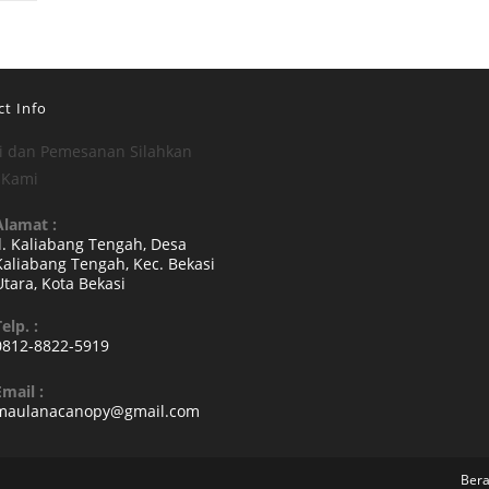
t Info
i dan Pemesanan Silahkan
 Kami
Alamat :
Jl. Kaliabang Tengah, Desa
Kaliabang Tengah, Kec. Bekasi
Utara, Kota Bekasi
Opens
elp. :
n
0812-8822-5919
a
Opens
new
Email :
n
Opens
maulanacanopy@gmail.com
tab
your
in
your
pplication
application
Ber