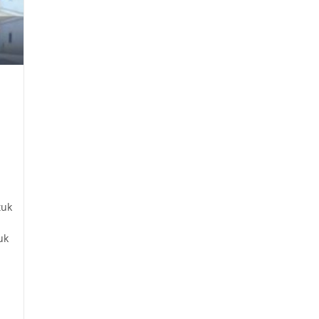
tuk
uk