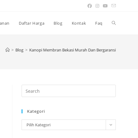
Toggle
anan
Daftar Harga
Blog
Kontak
Faq
website
>
Blog
>
Kanopi Membran Bekasi Murah Dan Bergaransi
search
Press
Escape
to
Kategori
close
the
Kategori
Pilih Kategori
search
panel.