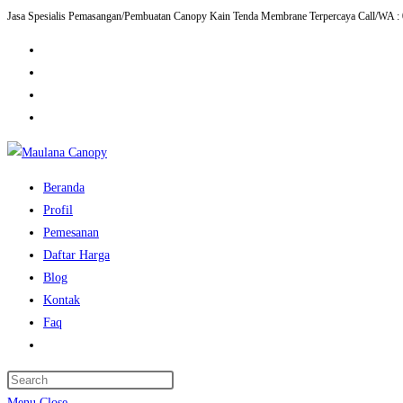
Jasa Spesialis Pemasangan/Pembuatan Canopy Kain Tenda Membrane Terpercaya Call/WA :
Skip
to
content
Beranda
Profil
Pemesanan
Daftar Harga
Blog
Kontak
Faq
Toggle
website
Press
search
Escape
Menu
Close