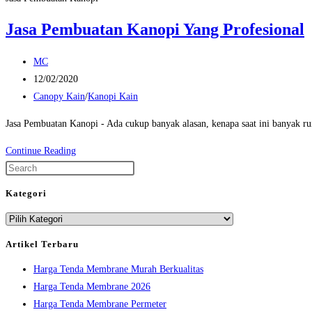
Jasa Pembuatan Kanopi Yang Profesional
Post
MC
author:
Post
12/02/2020
published:
Post
Canopy Kain
/
Kanopi Kain
category:
Jasa Pembuatan Kanopi - Ada cukup banyak alasan, kenapa saat ini banyak 
Jasa
Continue Reading
Pembuatan
Press
Kanopi
Escape
Kategori
Yang
to
Kategori
Profesional
close
the
Artikel Terbaru
search
Harga Tenda Membrane Murah Berkualitas
panel.
Harga Tenda Membrane 2026
Harga Tenda Membrane Permeter