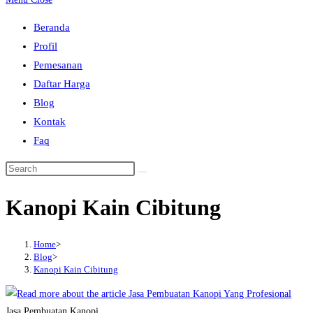
to
Beranda
close
Profil
the
Pemesanan
search
Daftar Harga
panel.
Blog
Kontak
Faq
Search
this
Kanopi Kain Cibitung
website
Home
>
Blog
>
Kanopi Kain Cibitung
Jasa Pembuatan Kanopi