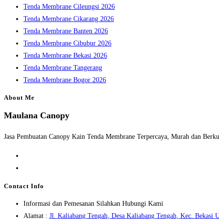
Tenda Membrane Cileungsi 2026
Tenda Membrane Cikarang 2026
Tenda Membrane Banten 2026
Tenda Membrane Cibubur 2026
Tenda Membrane Bekasi 2026
Tenda Membrane Tangerang
Tenda Membrane Bogor 2026
About Me
Maulana Canopy
Jasa Pembuatan Canopy Kain Tenda Membrane Terpercaya, Murah dan Berkua
Opens
in
Opens
a
in
Contact Info
new
a
Informasi dan Pemesanan Silahkan Hubungi Kami
tab
new
Alamat :
Jl. Kaliabang Tengah, Desa Kaliabang Tengah, Kec. Bekasi U
tab