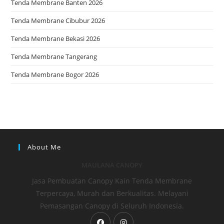
Tenda Membrane Banten 2026
Tenda Membrane Cibubur 2026
Tenda Membrane Bekasi 2026
Tenda Membrane Tangerang
Tenda Membrane Bogor 2026
About Me
MAULANA CANOPY
Jasa Pembuatan Canopy Kain Tenda Membrane
Terpercaya, Murah dan Berkualitas. Melayani
Pemasangan Canopy di Seluruh Indonesia.
Opens
Opens