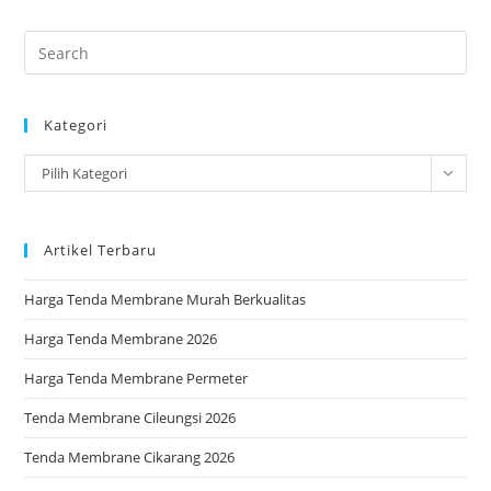
Pre
Es
to
Kategori
clo
the
Kategori
Pilih Kategori
sea
pan
Artikel Terbaru
Harga Tenda Membrane Murah Berkualitas
Harga Tenda Membrane 2026
Harga Tenda Membrane Permeter
Tenda Membrane Cileungsi 2026
Tenda Membrane Cikarang 2026