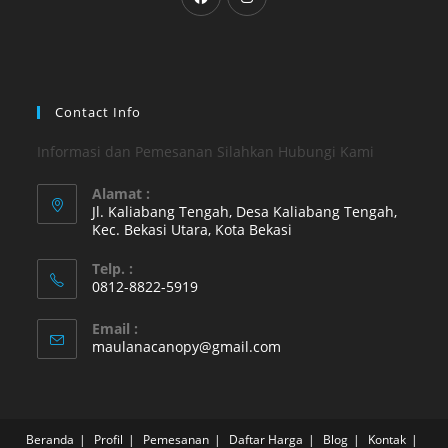
in
in
a
a
new
new
tab
tab
Contact Info
Informasi dan Pemesanan Silahkan Hubungi Kami
Alamat :
Jl. Kaliabang Tengah, Desa Kaliabang Tengah,
Kec. Bekasi Utara, Kota Bekasi
Opens
Telp. :
in
0812-8822-5919
a
Opens
new
Email :
in
Opens
maulanacanopy@gmail.com
tab
your
in
your
application
application
Beranda
Profil
Pemesanan
Daftar Harga
Blog
Kontak