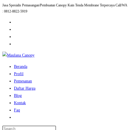
Jasa Spesialis Pemasangan/Pembuatan Canopy Kain Tenda Membrane Terpercaya Call/WA
Skip
: 0812-8822-5919
to
content
Beranda
Profil
Pemesanan
Daftar Harga
Blog
Kontak
Faq
Toggle
website
Press