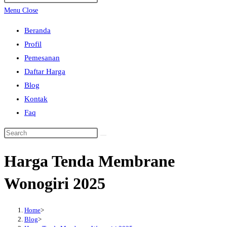
search
Escape
Menu
Close
to
Beranda
close
Profil
the
Pemesanan
search
Daftar Harga
panel.
Blog
Kontak
Faq
Search
this
Harga Tenda Membrane
website
Wonogiri 2025
Home
>
Blog
>