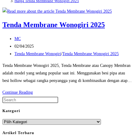
Harga Tenda Membrane Wonogiri 2025
Tenda Membrane Wonogiri 2025
Post
MC
author:
Post
02/04/2025
published:
Post
Tenda Membrane Wonogiri
/
Tenda Membrane Wonogiri 2025
category:
Tenda Membrane Wonogiri 2025, Tenda Membrane atau Canopy Membran
adalah model yang sedang popular saat ini. Menggunakan besi pipa atau
besi hollow sebagai rangka penyangga yang di kombinasikan dengan atap…
Tenda
Continue Reading
Membrane
Press
Wonogiri
Escape
Kategori
2025
to
Kategori
close
the
Artikel Terbaru